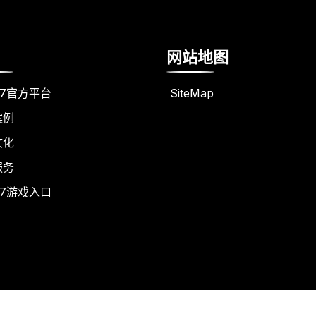
网站地图
7官方平台
SiteMap
案例
文化
服务
7游戏入口