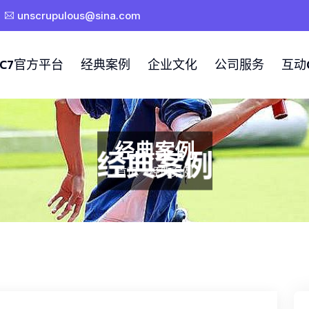
unscrupulous@sina.com
C7官方平台
经典案例
企业文化
公司服务
互动
经典案例
首页
-
经典案例