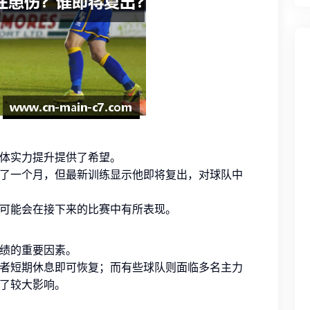
体实力提升提供了希望。
了一个月，但最新训练显示他即将复出，对球队中
可能会在接下来的比赛中有所表现。
绩的重要因素。
者短期休息即可恢复；而有些球队则面临多名主力
了较大影响。