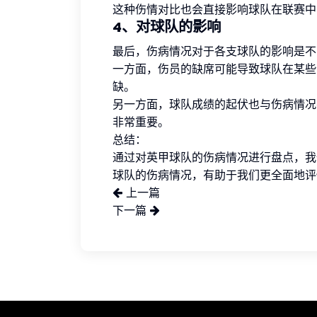
这种伤情对比也会直接影响球队在联赛中
4、对球队的影响
最后，伤病情况对于各支球队的影响是不
一方面，伤员的缺席可能导致球队在某些
缺。
另一方面，球队成绩的起伏也与伤病情况
非常重要。
总结：
通过对英甲球队的伤病情况进行盘点，我
球队的伤病情况，有助于我们更全面地评
上一篇
下一篇