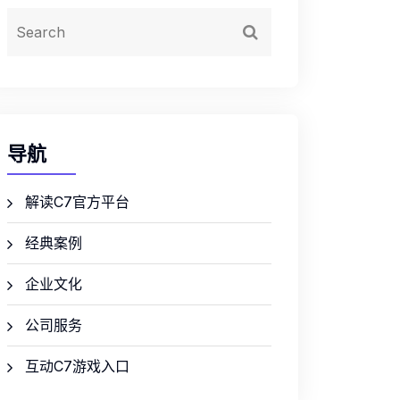
导航
解读C7官方平台
经典案例
企业文化
公司服务
互动C7游戏入口