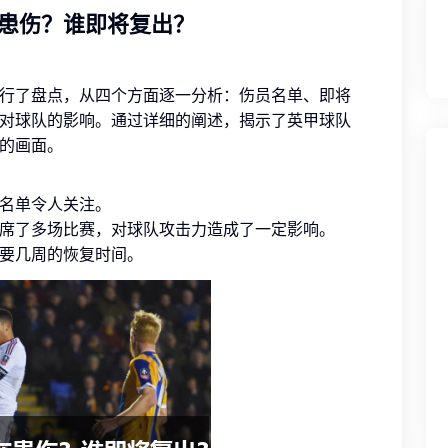
患伤？谁即将复出？
行了盘点，从四个方面逐一分析：伤员名单、即将
对球队的影响。通过详细的阐述，揭示了英甲球队
的画面。
名单令人关注。
席了多场比赛，对球队攻击力造成了一定影响。
要几周的恢复时间。