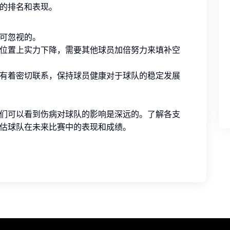
的排名和表现。
可忽视的。
位置上实力下降，需要其他球员加倍努力来填补空
有着密切联系，保持球员健康对于球队的稳定发展
们可以看到伤病对球队的影响是深远的。了解各支
估球队在未来比赛中的表现和成绩。