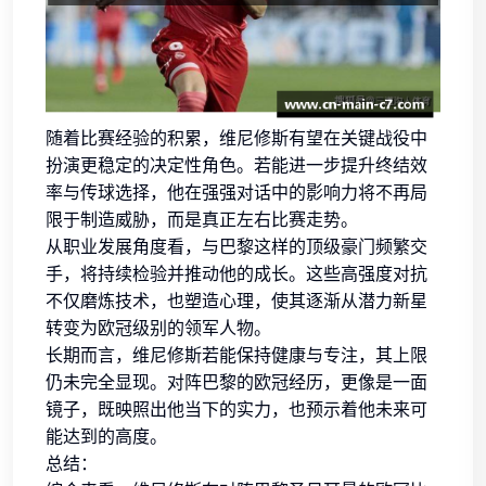
随着比赛经验的积累，维尼修斯有望在关键战役中
扮演更稳定的决定性角色。若能进一步提升终结效
率与传球选择，他在强强对话中的影响力将不再局
限于制造威胁，而是真正左右比赛走势。
从职业发展角度看，与巴黎这样的顶级豪门频繁交
手，将持续检验并推动他的成长。这些高强度对抗
不仅磨炼技术，也塑造心理，使其逐渐从潜力新星
转变为欧冠级别的领军人物。
长期而言，维尼修斯若能保持健康与专注，其上限
仍未完全显现。对阵巴黎的欧冠经历，更像是一面
镜子，既映照出他当下的实力，也预示着他未来可
能达到的高度。
总结：