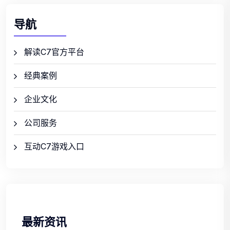
导航
解读C7官方平台
经典案例
企业文化
公司服务
互动C7游戏入口
最新资讯