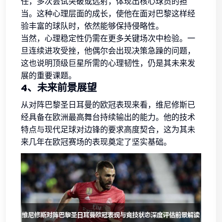
任，多次尝试突破或远射，体现出核心球员的担
当。这种心理层面的成长，使他在面对巴黎这样经
验丰富的球队时，依然能够保持侵略性。
当然，心理稳定性仍需在更多关键场次中检验。一
旦连续进攻受挫，他偶尔会出现决策急躁的问题，
这也说明顶级巨星所需的心理韧性，仍是其未来发
展的重要课题。
4、未来前景展望
从对阵巴黎圣日耳曼的欧冠表现来看，维尼修斯已
经具备在欧洲最高舞台持续输出的能力。他的技术
特点与现代足球对边锋的要求高度契合，这为其未
来几年在欧冠赛场的表现奠定了坚实基础。