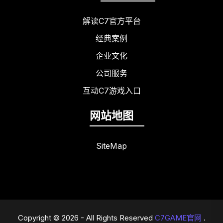
解读C7官方平台
经典案例
企业文化
公司服务
互动C7游戏入口
网站地图
SiteMap
Copyright © 2026 - All Rights Reserved
C7GAME官网
.