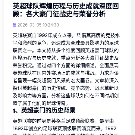
英超球队辉煌历程与历史成就深度回
顾：各大豪门征战史与荣誉分析
2026-03-05 10:24:30
英超联赛自1992年成立以来，凭借其高度的竞技水
平和激烈的竞争，迅速成为全球最具影响力的足球
联赛之一。本文将从多个维度回顾英超豪门球队的
辉煌历程与历史成就，重点分析各大豪门征战史及
荣誉积淀。通过对四个方面的详细阐述，全面展现
英超球队在国内外赛场上的成就与挑战，力求为读
者呈现一幅英超豪门风采的宏大画卷。文章将深入
探讨英超豪门的历史传统、竞争态势、战术革新以
及影响力等方面，分析这些球队如何在不同时期创
造了属于他们的足球传奇。
1、英超豪门的历史背景
英超联赛的前身是英格兰足球顶级联赛，最早由
1892年创立的足球联赛顶级联赛演变而来。1992