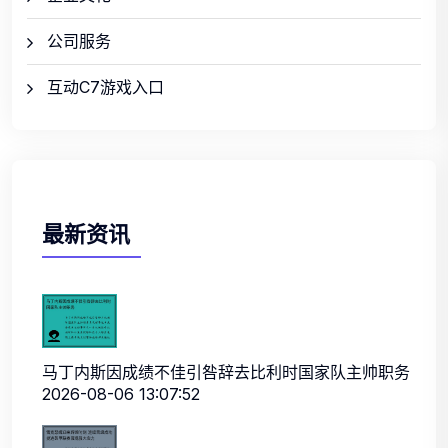
公司服务
互动C7游戏入口
最新资讯
马丁内斯因成绩不佳引咎辞去比利时国家队主帅职务
2026-08-06 13:07:52