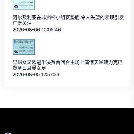
阿尔及利亚在非洲杯小组赛垫底 令人失望的表现引发
广泛关注
2026-08-06 10:05:46
里昂女足欧冠半决赛首回合主场上演惊天逆转力克巴
黎圣日耳曼女足
2026-08-05 12:57:23