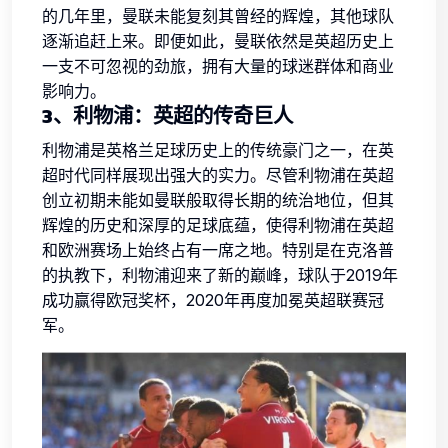
的几年里，曼联未能复刻其曾经的辉煌，其他球队
逐渐追赶上来。即便如此，曼联依然是英超历史上
一支不可忽视的劲旅，拥有大量的球迷群体和商业
影响力。
3、利物浦：英超的传奇巨人
利物浦是英格兰足球历史上的传统豪门之一，在英
超时代同样展现出强大的实力。尽管利物浦在英超
创立初期未能如曼联般取得长期的统治地位，但其
辉煌的历史和深厚的足球底蕴，使得利物浦在英超
和欧洲赛场上始终占有一席之地。特别是在克洛普
的执教下，利物浦迎来了新的巅峰，球队于2019年
成功赢得欧冠奖杯，2020年再度加冕英超联赛冠
军。