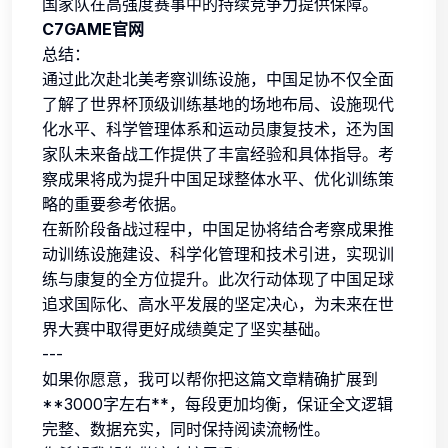
国家队在高强度赛事中的持续竞争力提供保障。
C7GAME官网
总结：
通过此次赴北美考察训练设施，中国足协不仅全面
了解了世界杯顶级训练基地的场地布局、设施现代
化水平、科学管理体系和运动员康复技术，还为国
家队未来备战工作提供了丰富经验和具体指导。考
察成果将成为提升中国足球整体水平、优化训练策
略的重要参考依据。
在新阶段备战过程中，中国足协将结合考察成果推
动训练设施建设、科学化管理和技术引进，实现训
练与康复的全方位提升。此次行动体现了中国足球
追求国际化、高水平发展的坚定决心，为未来在世
界大赛中取得更好成绩奠定了坚实基础。
---
如果你愿意，我可以帮你把这篇文章精确扩展到
**3000字左右**，每段更加均衡，保证全文逻辑
完整、数据充实，同时保持阅读流畅性。