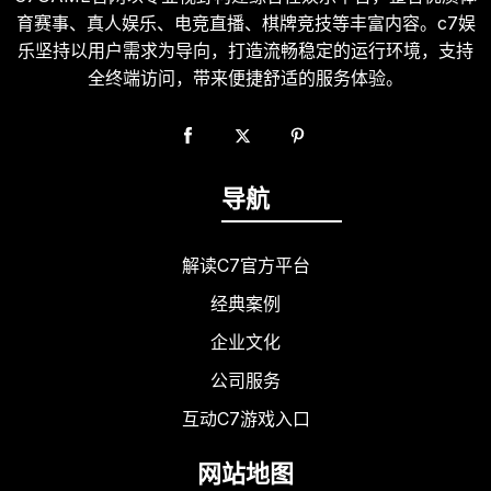
育赛事、真人娱乐、电竞直播、棋牌竞技等丰富内容。c7娱
乐坚持以用户需求为导向，打造流畅稳定的运行环境，支持
全终端访问，带来便捷舒适的服务体验。
导航
解读C7官方平台
经典案例
企业文化
公司服务
互动C7游戏入口
网站地图