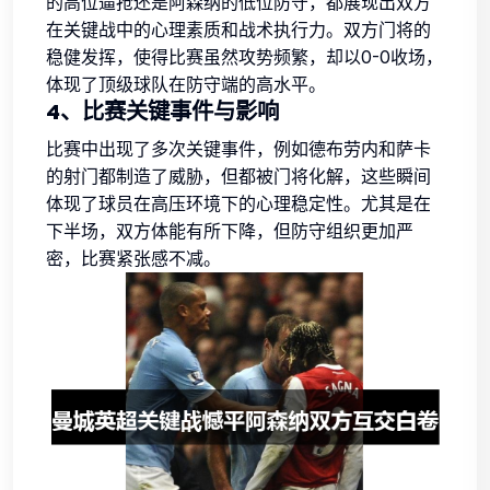
的高位逼抢还是阿森纳的低位防守，都展现出双方
在关键战中的心理素质和战术执行力。双方门将的
稳健发挥，使得比赛虽然攻势频繁，却以0-0收场，
体现了顶级球队在防守端的高水平。
4、比赛关键事件与影响
比赛中出现了多次关键事件，例如德布劳内和萨卡
的射门都制造了威胁，但都被门将化解，这些瞬间
体现了球员在高压环境下的心理稳定性。尤其是在
下半场，双方体能有所下降，但防守组织更加严
密，比赛紧张感不减。