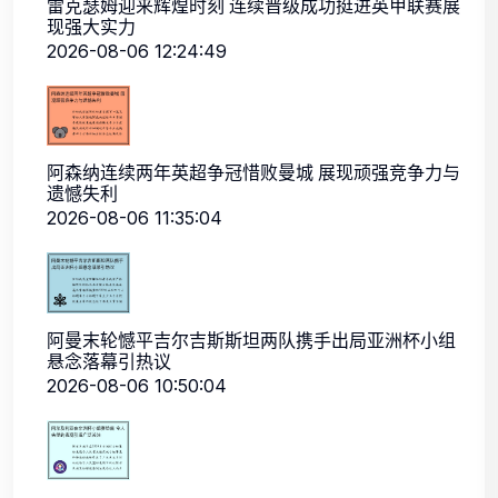
雷克瑟姆迎来辉煌时刻 连续晋级成功挺进英甲联赛展
现强大实力
2026-08-06 12:24:49
阿森纳连续两年英超争冠惜败曼城 展现顽强竞争力与
遗憾失利
2026-08-06 11:35:04
阿曼末轮憾平吉尔吉斯斯坦两队携手出局亚洲杯小组
悬念落幕引热议
2026-08-06 10:50:04