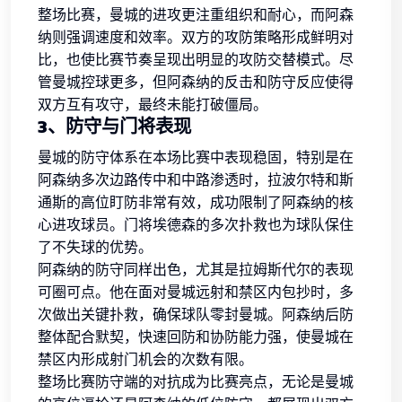
整场比赛，曼城的进攻更注重组织和耐心，而阿森
纳则强调速度和效率。双方的攻防策略形成鲜明对
比，也使比赛节奏呈现出明显的攻防交替模式。尽
管曼城控球更多，但阿森纳的反击和防守反应使得
双方互有攻守，最终未能打破僵局。
3、防守与门将表现
曼城的防守体系在本场比赛中表现稳固，特别是在
阿森纳多次边路传中和中路渗透时，拉波尔特和斯
通斯的高位盯防非常有效，成功限制了阿森纳的核
心进攻球员。门将埃德森的多次扑救也为球队保住
了不失球的优势。
阿森纳的防守同样出色，尤其是拉姆斯代尔的表现
可圈可点。他在面对曼城远射和禁区内包抄时，多
次做出关键扑救，确保球队零封曼城。阿森纳后防
整体配合默契，快速回防和协防能力强，使曼城在
禁区内形成射门机会的次数有限。
整场比赛防守端的对抗成为比赛亮点，无论是曼城