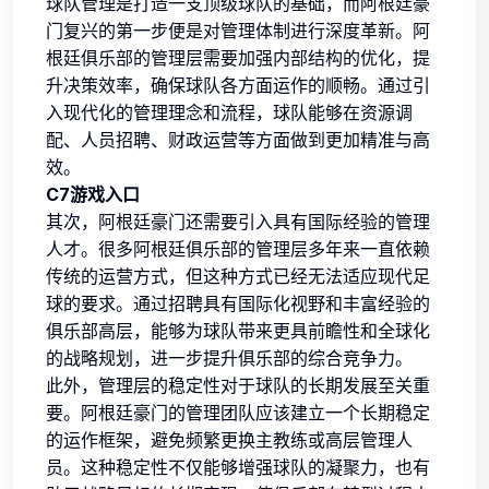
球队管理是打造一支顶级球队的基础，而阿根廷豪
门复兴的第一步便是对管理体制进行深度革新。阿
根廷俱乐部的管理层需要加强内部结构的优化，提
升决策效率，确保球队各方面运作的顺畅。通过引
入现代化的管理理念和流程，球队能够在资源调
配、人员招聘、财政运营等方面做到更加精准与高
效。
C7游戏入口
其次，阿根廷豪门还需要引入具有国际经验的管理
人才。很多阿根廷俱乐部的管理层多年来一直依赖
传统的运营方式，但这种方式已经无法适应现代足
球的要求。通过招聘具有国际化视野和丰富经验的
俱乐部高层，能够为球队带来更具前瞻性和全球化
的战略规划，进一步提升俱乐部的综合竞争力。
此外，管理层的稳定性对于球队的长期发展至关重
要。阿根廷豪门的管理团队应该建立一个长期稳定
的运作框架，避免频繁更换主教练或高层管理人
员。这种稳定性不仅能够增强球队的凝聚力，也有