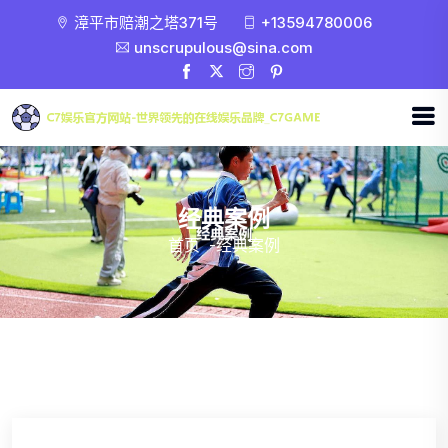
漳平市赔潮之塔371号
+13594780006
unscrupulous@sina.com
经典案例
首页
-
经典案例