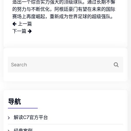
造出一个综合实力强大的顶级球队。通过长期不懈
的努力与不断优化，阿根廷豪门有望在未来的国际
赛场上再度崛起，重新成为世界足球的超级强队。
上一篇
下一篇
导航
解读C7官方平台
经典案例