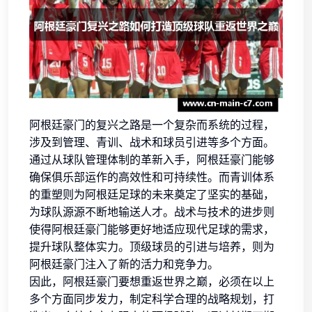
阿根廷豪门的复兴之路是一个复杂而系统的过程，
涉及到管理、青训、战术和球员引进等多个方面。
通过从球队管理体制的革新入手，阿根廷豪门能够
确保俱乐部运作的高效性和可持续性。而青训体系
的重塑则为阿根廷足球的未来奠定了坚实的基础，
为球队源源不断地输送人才。战术与技术的进步则
使得阿根廷豪门能够更好地适应现代足球的需求，
提升球队整体实力。顶级球员的引进与培养，则为
阿根廷豪门注入了新的活力和竞争力。
因此，阿根廷豪门要想重返世界之巅，必须在以上
多个方面同步发力，制定科学合理的战略规划，打