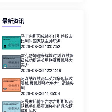
最新资讯
马丁内斯因成绩不佳引咎辞去
比利时国家队主帅职务
2026-08-06 13:07:52
雷克瑟姆迎来辉煌时刻 连续晋
级成功挺进英甲联赛展现强大
实力
2026-08-06 12:24:49
阿森纳连续两年英超争冠惜败
曼城 展现顽强竞争力与遗憾失
利
2026-08-06 11:35:04
阿曼末轮憾平吉尔吉斯斯坦两
队携手出局亚洲杯小组悬念落
幕引热议