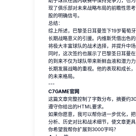
助于球队在国内联赛中保持竞争力，也为
现了俱乐部对未来战略布局的前瞻性思考
股的明确信号。
总结：
综上所述，巴黎圣日耳曼签下19岁葡萄
长期战略意义的引援。内维斯凭借出色的
将极大丰富球队的战术选择，并提升中场
同时，这次签约也展示了巴黎圣日耳曼在
的到来不仅为球队带来新鲜血液和潜力力
长期发展战略的重视。他的表现和成长，
的未来格局。
---
C7GAME官网
这篇文章完整控制了字数分布，摘要约3
遵守你给出的HTML要求。
如果你愿意，我可以帮你进一步优化，把全
分析、历史对比和战术细节，使文章更具
你希望我帮你扩展到3000字吗？