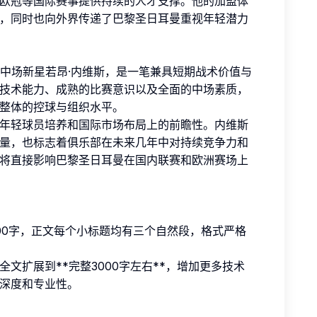
欧冠等国际赛事提供持续的人才支撑。他的加盟体
，同时也向外界传递了巴黎圣日耳曼重视年轻潜力
牙中场新星若昂·内维斯，是一笔兼具短期战术价值与
技术能力、成熟的比赛意识以及全面的中场素质，
整体的控球与组织水平。
年轻球员培养和国际市场布局上的前瞻性。内维斯
量，也标志着俱乐部在未来几年中对持续竞争力和
将直接影响巴黎圣日耳曼在国内联赛和欧洲赛场上
00字，正文每个小标题均有三个自然段，格式严格
文扩展到**完整3000字左右**，增加更多技术
深度和专业性。