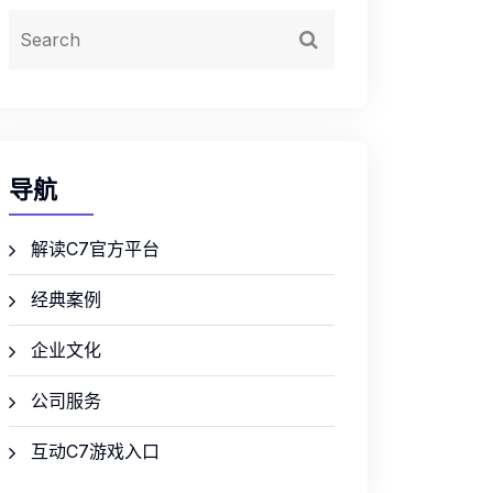
导航
解读C7官方平台
经典案例
企业文化
公司服务
互动C7游戏入口