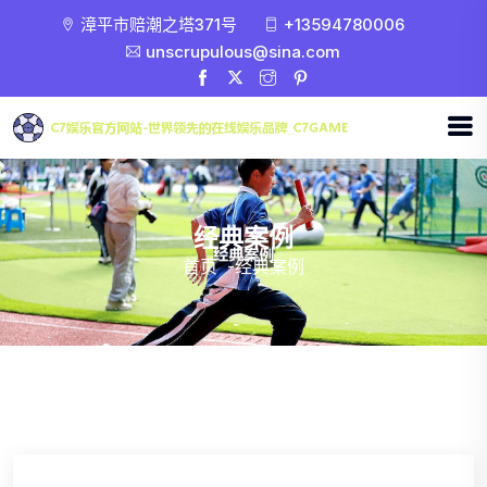
漳平市赔潮之塔371号
+13594780006
unscrupulous@sina.com
经典案例
首页
-
经典案例