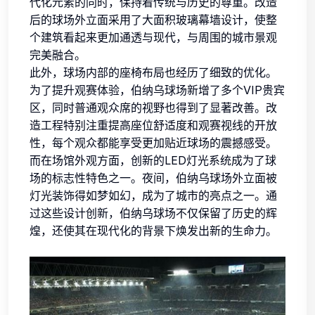
代化元素的同时，保持着传统与历史的尊重。改造
后的球场外立面采用了大面积玻璃幕墙设计，使整
个建筑看起来更加通透与现代，与周围的城市景观
完美融合。
此外，球场内部的座椅布局也经历了细致的优化。
为了提升观赛体验，伯纳乌球场新增了多个VIP贵宾
区，同时普通观众席的视野也得到了显著改善。改
造工程特别注重提高座位舒适度和观赛视线的开放
性，每个观众都能享受更加贴近球场的震撼感受。
而在场馆外观方面，创新的LED灯光系统成为了球
场的标志性特色之一。夜间，伯纳乌球场外立面被
灯光装饰得如梦如幻，成为了城市的亮点之一。通
过这些设计创新，伯纳乌球场不仅保留了历史的辉
煌，还使其在现代化的背景下焕发出新的生命力。