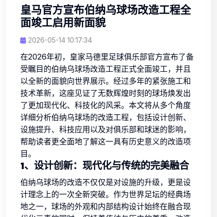
皇马官方宣布伯纳乌球场改造工程全
面竣工启用新面貌
2026-05-14 10:17:34
在2026年初，皇家马德里足球俱乐部官方宣布了备
受瞩目的伯纳乌球场改造工程正式全面竣工，并且
以全新的面貌向世界展示。经过多年的紧张施工和
技术革新，这座见证了无数辉煌时刻的球场焕发出
了更加现代化、科技化的风采。本文将从多个角度
详细分析伯纳乌球场的改造工程，包括设计创新、
设施提升、科技应用以及对俱乐部和球迷的影响，
帮助读者更全面地了解这一具有历史意义的改造项
目。
1、设计创新：现代化与传统的完美融合
伯纳乌球场的改造不仅仅是对设施的升级，更是设
计理念上的一次全新突破。作为世界足坛的经典场
地之一，球场的外观和内部结构设计始终在融合现