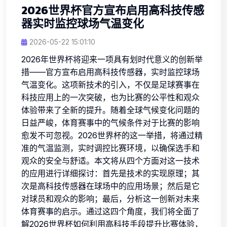
2026世界杯官方宣布启用高科技传感
器实时监控球场气温变化
2026-05-22 15:01:10
2026年世界杯将迎来一项具有划时代意义的创新举
措——官方宣布启用高科技传感器，实时监控球场
气温变化。这项新技术的引入，不仅是足球赛事在
科技应用上的一次突破，也为比赛的公平性和观众
体验带来了全新的提升。随着全球气候变化问题的
日益严峻，体育赛事中的气候条件对于比赛的影响
愈发不可忽视。2026世界杯的这一举措，将通过精
准的气温监测，实时调控比赛环境，以确保选手和
观众的安全与舒适。本文将从四个方面对这一技术
的应用进行详细探讨：首先是技术的实现原理；其
次是高科技传感器在球场中的应用场景；然后是它
对球员和观众的影响；最后，分析这一创新对未来
体育赛事的启示。通过这四个角度，我们将全面了
解2026世界杯如何利用高科技手段提升比赛体验，