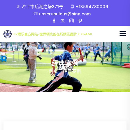
漳平市赔潮之塔371号
+13594780006
unscrupulous@sina.com
经典案例
首页
-
经典案例