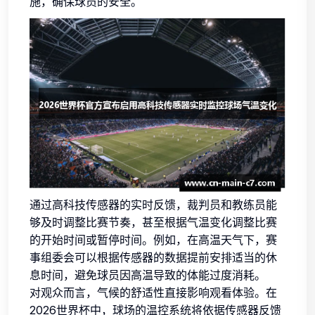
施，确保球员的安全。
通过高科技传感器的实时反馈，裁判员和教练员能
够及时调整比赛节奏，甚至根据气温变化调整比赛
的开始时间或暂停时间。例如，在高温天气下，赛
事组委会可以根据传感器的数据提前安排适当的休
息时间，避免球员因高温导致的体能过度消耗。
对观众而言，气候的舒适性直接影响观看体验。在
2026世界杯中，球场的温控系统将依据传感器反馈