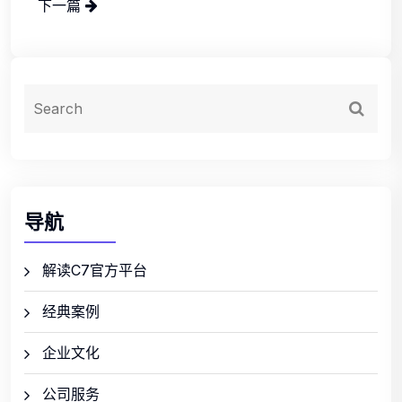
下一篇
导航
解读C7官方平台
经典案例
企业文化
公司服务