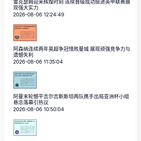
雷克瑟姆迎来辉煌时刻 连续晋级成功挺进英甲联赛展
现强大实力
2026-08-06 12:24:49
阿森纳连续两年英超争冠惜败曼城 展现顽强竞争力与
遗憾失利
2026-08-06 11:35:04
阿曼末轮憾平吉尔吉斯斯坦两队携手出局亚洲杯小组
悬念落幕引热议
2026-08-06 10:50:04