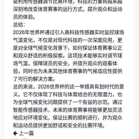
是利用传感器调节比赛环境，科技的力量将越来越
深刻地改变体育赛事的运行方式，提升观众和运动
员的体验。
总结：
2026年世界杯通过引入高科技传感器实时监控球场
气温变化，不仅是对现代科技的一次深度应用，更
是对全球气候变化背景下，如何保证体育赛事公正
和观众舒适的积极探索。这项技术能够实时调节球
场气温，保障球员的安全，并提升观众的观看体
验，同时也为未来其他体育赛事的气候适应性提供
了可行的解决方案。
总的来说，2026世界杯的这一举措具有划时代的意
义。它不仅体现了科技与体育结合的无限潜力，也
为全球气候变化问题提供了一个有益的示范。通过
智能传感器技术，未来的体育赛事将能够更加灵活
地应对环境变化，保证比赛的顺利进行，并为观众
和运动员提供更加舒适和安全的比赛环境。
上一篇