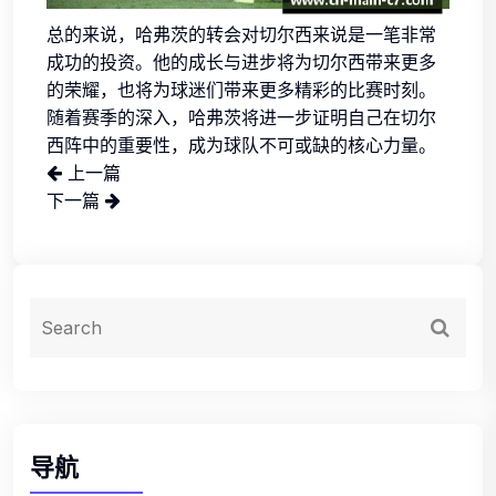
总的来说，哈弗茨的转会对切尔西来说是一笔非常
成功的投资。他的成长与进步将为切尔西带来更多
的荣耀，也将为球迷们带来更多精彩的比赛时刻。
随着赛季的深入，哈弗茨将进一步证明自己在切尔
西阵中的重要性，成为球队不可或缺的核心力量。
上一篇
下一篇
导航