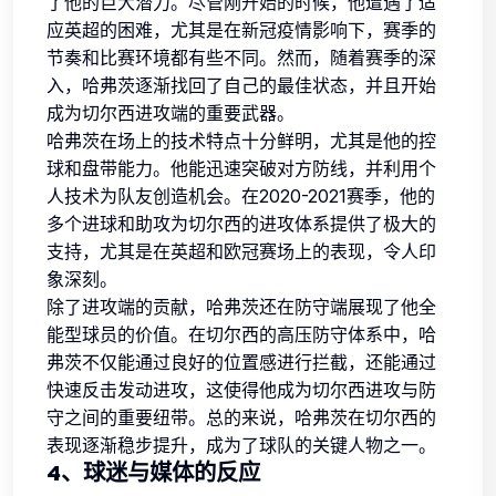
了他的巨大潜力。尽管刚开始的时候，他遭遇了适
应英超的困难，尤其是在新冠疫情影响下，赛季的
节奏和比赛环境都有些不同。然而，随着赛季的深
入，哈弗茨逐渐找回了自己的最佳状态，并且开始
成为切尔西进攻端的重要武器。
哈弗茨在场上的技术特点十分鲜明，尤其是他的控
球和盘带能力。他能迅速突破对方防线，并利用个
人技术为队友创造机会。在2020-2021赛季，他的
多个进球和助攻为切尔西的进攻体系提供了极大的
支持，尤其是在英超和欧冠赛场上的表现，令人印
象深刻。
除了进攻端的贡献，哈弗茨还在防守端展现了他全
能型球员的价值。在切尔西的高压防守体系中，哈
弗茨不仅能通过良好的位置感进行拦截，还能通过
快速反击发动进攻，这使得他成为切尔西进攻与防
守之间的重要纽带。总的来说，哈弗茨在切尔西的
表现逐渐稳步提升，成为了球队的关键人物之一。
4、球迷与媒体的反应