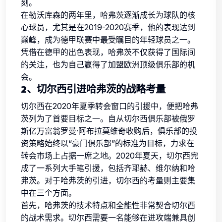
刻。
在勒沃库森的两年里，哈弗茨逐渐成长为球队的核
心球员，尤其是在2019-2020赛季，他的表现达到
巅峰，成为德甲联赛中最受瞩目的年轻球员之一。
凭借在德甲的出色表现，哈弗茨不仅获得了国际间
的关注，也为自己赢得了加盟欧洲顶级俱乐部的机
会。
2、切尔西引进哈弗茨的战略考量
切尔西在2020年夏季转会窗口的引援中，便把哈弗
茨列为了首要目标之一。自从切尔西俱乐部被俄罗
斯亿万富翁罗曼·阿布拉莫维奇收购后，俱乐部的投
资策略始终以“豪门俱乐部”的标准为目标，力求在
转会市场上占据一席之地。2020年夏天，切尔西完
成了一系列大手笔引援，包括齐耶赫、维尔纳和哈
弗茨。对于哈弗茨的引进，切尔西的考量则主要集
中在三个方面。
首先，哈弗茨的技术特点和全能性非常契合切尔西
的战术需求。切尔西需要一名能够在进攻端兼具创