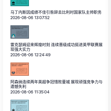
马丁内斯因成绩不佳引咎辞去比利时国家队主帅职务
2026-08-06 13:07:52
雷克瑟姆迎来辉煌时刻 连续晋级成功挺进英甲联赛展
现强大实力
2026-08-06 12:24:49
阿森纳连续两年英超争冠惜败曼城 展现顽强竞争力与
遗憾失利
2026-08-06 11:35:04