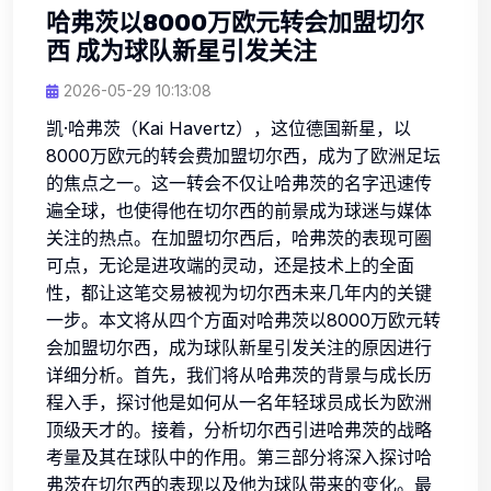
哈弗茨以8000万欧元转会加盟切尔
西 成为球队新星引发关注
2026-05-29 10:13:08
凯·哈弗茨（Kai Havertz），这位德国新星，以
8000万欧元的转会费加盟切尔西，成为了欧洲足坛
的焦点之一。这一转会不仅让哈弗茨的名字迅速传
遍全球，也使得他在切尔西的前景成为球迷与媒体
关注的热点。在加盟切尔西后，哈弗茨的表现可圈
可点，无论是进攻端的灵动，还是技术上的全面
性，都让这笔交易被视为切尔西未来几年内的关键
一步。本文将从四个方面对哈弗茨以8000万欧元转
会加盟切尔西，成为球队新星引发关注的原因进行
详细分析。首先，我们将从哈弗茨的背景与成长历
程入手，探讨他是如何从一名年轻球员成长为欧洲
顶级天才的。接着，分析切尔西引进哈弗茨的战略
考量及其在球队中的作用。第三部分将深入探讨哈
弗茨在切尔西的表现以及他为球队带来的变化。最