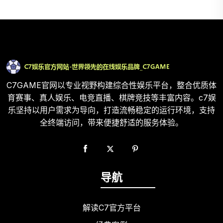
C7GAME官网以专业视野构建综合性娱乐平台，整合优质体
育赛事、真人娱乐、电竞直播、棋牌竞技等丰富内容。c7娱
乐坚持以用户需求为导向，打造流畅稳定的运行环境，支持
全终端访问，带来便捷舒适的服务体验。
导航
解读C7官方平台