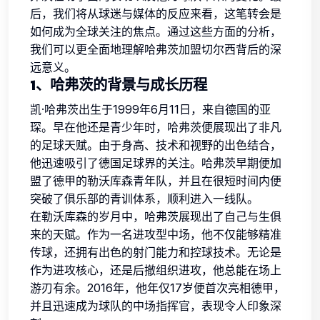
后，我们将从球迷与媒体的反应来看，这笔转会是
如何成为全球关注的焦点。通过这些方面的分析，
我们可以更全面地理解哈弗茨加盟切尔西背后的深
远意义。
1、哈弗茨的背景与成长历程
凯·哈弗茨出生于1999年6月11日，来自德国的亚
琛。早在他还是青少年时，哈弗茨便展现出了非凡
的足球天赋。由于身高、技术和视野的出色结合，
他迅速吸引了德国足球界的关注。哈弗茨早期便加
盟了德甲的勒沃库森青年队，并且在很短时间内便
突破了俱乐部的青训体系，顺利进入一线队。
在勒沃库森的岁月中，哈弗茨展现出了自己与生俱
来的天赋。作为一名进攻型中场，他不仅能够精准
传球，还拥有出色的射门能力和控球技术。无论是
作为进攻核心，还是后撤组织进攻，他总能在场上
游刃有余。2016年，他年仅17岁便首次亮相德甲，
并且迅速成为球队的中场指挥官，表现令人印象深