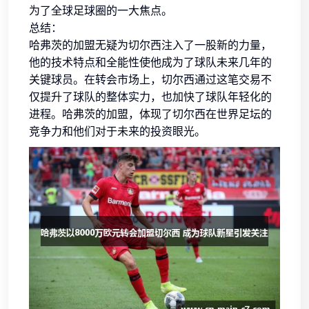
为了全球足球圈的一大焦点。
总结：
哈弗茨的加盟无疑为切尔西注入了一股新的力量，
他的技术特点和全能性使他成为了球队未来几年的
关键球员。在转会市场上，切尔西通过这笔交易不
仅提升了球队的整体实力，也加快了球队年轻化的
进程。哈弗茨的加盟，体现了切尔西在世界足坛的
竞争力和他们对于未来的投资眼光。