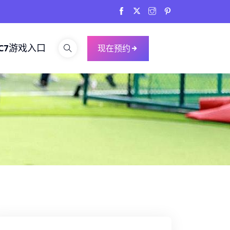
C7游戏入口
现在预约