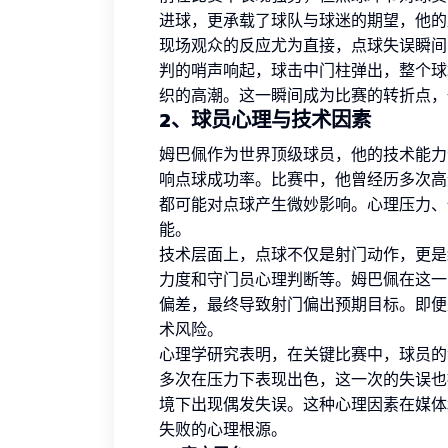
进球，更承载了球队与球迷的期望，他的
现场观众的反应尤为直接，点球失误瞬间
判的哨声响起，球击中门柱弹出，整个球
织的高潮。这一瞬间成为比赛的转折点，
2、球员心理与技术因素
姆巴佩作为世界顶级球员，他的技术能力
响点球成功率。比赛中，他曾经历多次高
都可能对点球产生微妙影响。心理压力、
能。
技术层面上，点球不仅是射门动作，更是
力度和守门员心理判断等。姆巴佩在这一
偏差，最终导致射门偏出预期目标。即便
术风险。
心理学研究表明，在关键比赛中，球员的
多次在压力下表现出色，这一次的失误也
境下出现偶发失误。这种心理因素在媒体
失败的心理根源。