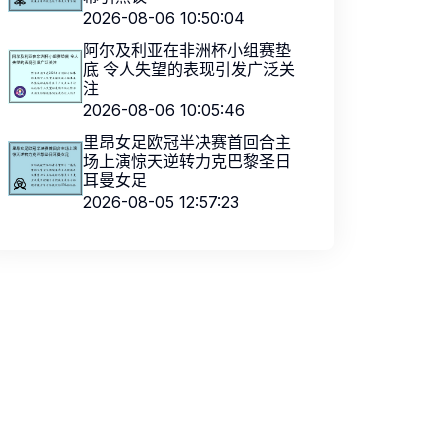
2026-08-06 10:50:04
阿尔及利亚在非洲杯小组赛垫
底 令人失望的表现引发广泛关
注
2026-08-06 10:05:46
里昂女足欧冠半决赛首回合主
场上演惊天逆转力克巴黎圣日
耳曼女足
2026-08-05 12:57:23