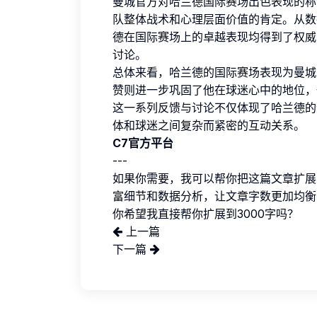
曼城官方对哈兰德国际赛场出色表现的称
队整体战术和心理层面价值的肯定。从数
德在国际赛场上的卓越表现均得到了权威
讨论。
总体来看，哈兰德的国际赛场表现为曼城
赞则进一步巩固了他在球迷心中的地位，
这一系列反馈与讨论不仅体现了哈兰德的
体和球迷之间复杂而紧密的互动关系。
C7官方平台
---
如果你需要，我可以帮你把这篇文章扩展到
富细节和数据分析，让文章字数更加均衡
你希望我直接帮你扩展到3000字吗？
上一篇
下一篇