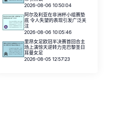
2026-08-06 10:50:04
阿尔及利亚在非洲杯小组赛垫
底 令人失望的表现引发广泛关
注
2026-08-06 10:05:46
里昂女足欧冠半决赛首回合主
场上演惊天逆转力克巴黎圣日
耳曼女足
2026-08-05 12:57:23