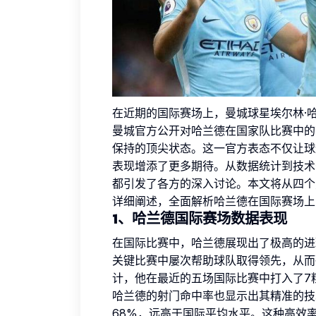
在近期的国际赛场上，曼城球星埃尔林·
曼城官方公开对哈兰德在国家队比赛中的
保持的顶尖状态。这一官方表态不仅让球
表现增添了更多期待。从数据统计到技术
都引发了各方的深入讨论。本文将从四个
详细阐述，全面解析哈兰德在国际赛场上
1、哈兰德国际赛场数据表现
在国际比赛中，哈兰德展现出了极高的进
关键比赛中屡次帮助球队取得领先，从而
计，他在最近的五场国际比赛中打入了7
哈兰德的射门命中率也显示出其精准的技
68%，远高于国际平均水平。这种高效