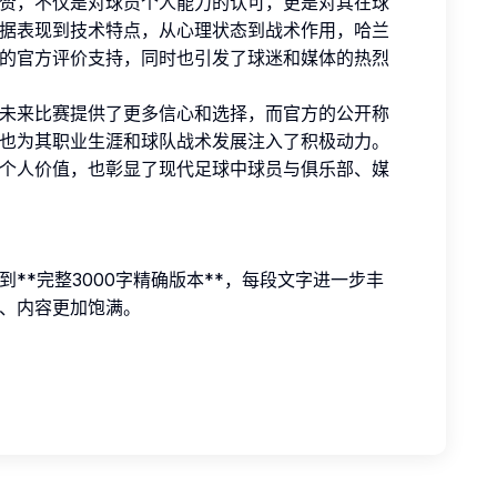
赞，不仅是对球员个人能力的认可，更是对其在球
据表现到技术特点，从心理状态到战术作用，哈兰
的官方评价支持，同时也引发了球迷和媒体的热烈
未来比赛提供了更多信心和选择，而官方的公开称
也为其职业生涯和球队战术发展注入了积极动力。
个人价值，也彰显了现代足球中球员与俱乐部、媒
**完整3000字精确版本**，每段文字进一步丰
、内容更加饱满。