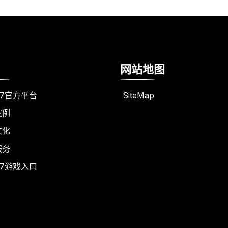
网站地图
7官方平台
SiteMap
案例
文化
服务
7游戏入口