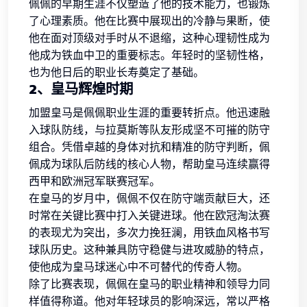
佩佩的早期生涯不仅塑造了他的技术能力，也锻炼
了心理素质。他在比赛中展现出的冷静与果断，使
他在面对顶级对手时从不退缩，这种心理韧性成为
他成为铁血中卫的重要标志。年轻时的坚韧性格，
也为他日后的职业长寿奠定了基础。
2、皇马辉煌时期
加盟皇马是佩佩职业生涯的重要转折点。他迅速融
入球队防线，与拉莫斯等队友形成坚不可摧的防守
组合。凭借卓越的身体对抗和精准的防守判断，佩
佩成为球队后防线的核心人物，帮助皇马连续赢得
西甲和欧洲冠军联赛冠军。
在皇马的岁月中，佩佩不仅在防守端贡献巨大，还
时常在关键比赛中打入关键进球。他在欧冠淘汰赛
的表现尤为突出，多次力挽狂澜，用铁血风格书写
球队历史。这种兼具防守稳健与进攻威胁的特点，
使他成为皇马球迷心中不可替代的传奇人物。
除了比赛表现，佩佩在皇马的职业精神和领导力同
样值得称道。他对年轻球员的影响深远，常以严格