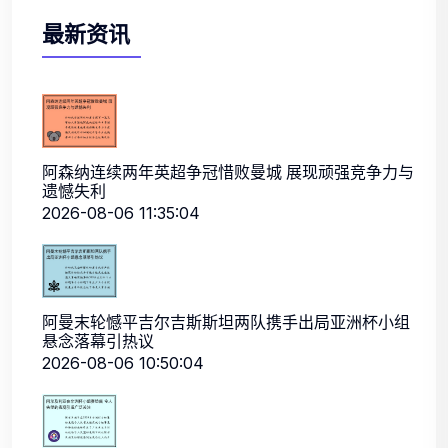
最新资讯
阿森纳连续两年英超争冠惜败曼城 展现顽强竞争力与
遗憾失利
2026-08-06 11:35:04
阿曼末轮憾平吉尔吉斯斯坦两队携手出局亚洲杯小组
悬念落幕引热议
2026-08-06 10:50:04