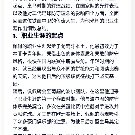
起点、皇马时期的辉煌战绩、在国家队的光辉表现
以及他对现代足球防守理念的影响四个方面，全面
回顾这位铁血中卫的传奇人生，为他光辉的职业生
涯作出细致总结。
1、职业生涯的起点
佩佩的职业生涯起步于葡萄牙本土，他最初效力于
本菲卡青年队，凭借出色的身体素质和果敢的防守
风格，很快在国内联赛中崭露头角。年轻时期的
他，就已经展现出与众不同的拼抢能力和阅读比赛
的天赋，这为他日后的顶级联赛征战打下坚实基
础。
随后，佩佩转会至葡超的波尔图队，在这里他迎来
了职业生涯的第一个巅峰时期。他与波尔图的防守
体系完美契合，多次在关键比赛中拦截对手进攻并
贡献进球。尤其是在欧洲赛场上，佩佩的表现吸引
了众多豪门俱乐部的注意，为他日后加盟皇马奠定
了基础。