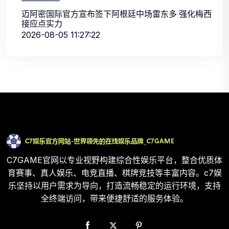
迈阿密国际官方宣布签下阿根廷中场雷东多 强化梅西
接应点实力
2026-08-05 11:27:22
C7GAME官网以专业视野构建综合性娱乐平台，整合优质体
育赛事、真人娱乐、电竞直播、棋牌竞技等丰富内容。c7娱
乐坚持以用户需求为导向，打造流畅稳定的运行环境，支持
全终端访问，带来便捷舒适的服务体验。