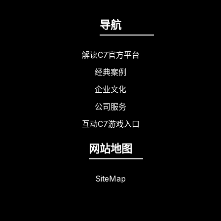
导航
解读C7官方平台
经典案例
企业文化
公司服务
互动C7游戏入口
网站地图
SiteMap