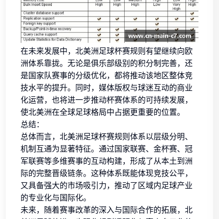
在未来发展中，北美洲足球杯赛规则有望继续向欧
洲体系靠拢。无论是俱乐部级别的积分制完善，还
是国家队赛事的分级优化，都将推动该地区整体竞
技水平的提升。同时，媒体版权与球迷互动的商业
化运营，也将进一步推动杯赛体系的可持续发展，
使北美洲在全球足球格局中占据更重要的位置。
总结：
总体而言，北美洲足球杯赛规则体系以层级分明、
机制互通为显著特征。通过国家联赛、金杯赛、冠
军联赛等多维赛事的互动构建，形成了从本土到洲
际的完整晋级链条。这种体系既能体现竞技公平，
又具备强大的市场吸引力，推动了区域内足球产业
的专业化与国际化。
未来，随着赛事改革的深入与国际合作的拓展，北