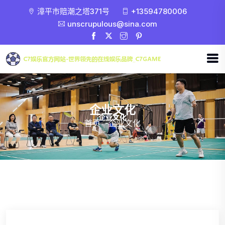
漳平市赔潮之塔371号
+13594780006
unscrupulous@sina.com
企业文化
首页
-
企业文化