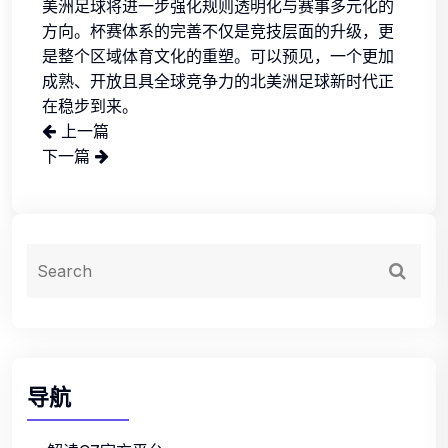
美洲足球将进一步强化规则透明化与赛事多元化的
方向。杯赛体系的完善不仅是竞技层面的升级，更
是整个区域体育文化的重塑。可以预见，一个更加
成熟、开放且具全球竞争力的北美洲足球新时代正
在稳步到来。
上一篇
下一篇
导航