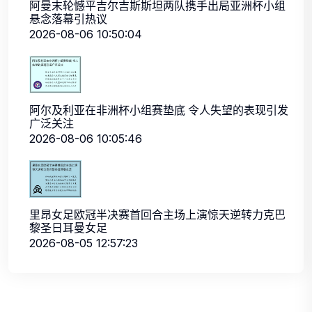
阿曼末轮憾平吉尔吉斯斯坦两队携手出局亚洲杯小组
悬念落幕引热议
2026-08-06 10:50:04
阿尔及利亚在非洲杯小组赛垫底 令人失望的表现引发
广泛关注
2026-08-06 10:05:46
里昂女足欧冠半决赛首回合主场上演惊天逆转力克巴
黎圣日耳曼女足
2026-08-05 12:57:23