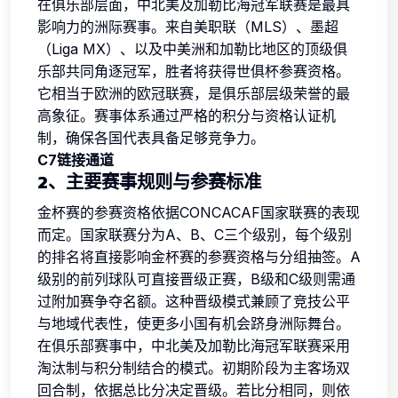
在俱乐部层面，中北美及加勒比海冠军联赛是最具
影响力的洲际赛事。来自美职联（MLS）、墨超
（Liga MX）、以及中美洲和加勒比地区的顶级俱
乐部共同角逐冠军，胜者将获得世俱杯参赛资格。
它相当于欧洲的欧冠联赛，是俱乐部层级荣誉的最
高象征。赛事体系通过严格的积分与资格认证机
制，确保各国代表具备足够竞争力。
C7链接通道
2、主要赛事规则与参赛标准
金杯赛的参赛资格依据CONCACAF国家联赛的表现
而定。国家联赛分为A、B、C三个级别，每个级别
的排名将直接影响金杯赛的参赛资格与分组抽签。A
级别的前列球队可直接晋级正赛，B级和C级则需通
过附加赛争夺名额。这种晋级模式兼顾了竞技公平
与地域代表性，使更多小国有机会跻身洲际舞台。
在俱乐部赛事中，中北美及加勒比海冠军联赛采用
淘汰制与积分制结合的模式。初期阶段为主客场双
回合制，依据总比分决定晋级。若比分相同，则依