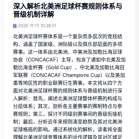
深入解析北美洲足球杯赛规则体系与
晋级机制详解
2025-11-17 10:38:51
北美洲足球杯赛体系是一个复杂而多层次的竞技结
构，涵盖了国家级、洲际级以及俱乐部层面的多项
赛事。这一体系由北美洲、中美洲及加勒比海足球
协会（CONCACAF）主导，包含了诸如中北美及加
勒比海金杯赛（Gold Cup）、中北美及加勒比海冠
军联赛（CONCACAF Champions Cup）以及美加
墨等地区性的职业联赛衍生赛事。本文将从四个方
面对北美洲足球杯赛的规则体系与晋级机制进行深
入解析：首先，阐述北美洲足球整体杯赛的构成与
分层体系；其次，剖析各主要赛事的赛制特点与参
赛规则；第三，探讨不同级别赛事间的晋级衔接机
制；最后，分析近年来规则演变趋势及其对北美洲
足球格局的影响。通过系统化的解析，读者将全面
理解北美洲足球竞赛体系的运作逻辑及其对区域足