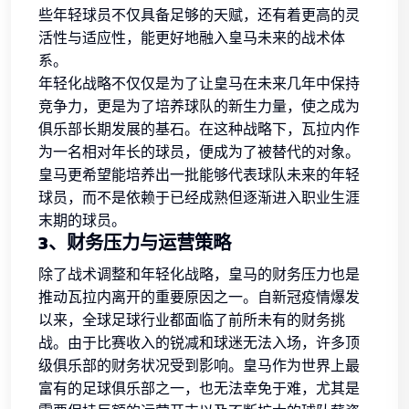
些年轻球员不仅具备足够的天赋，还有着更高的灵
活性与适应性，能更好地融入皇马未来的战术体
系。
年轻化战略不仅仅是为了让皇马在未来几年中保持
竞争力，更是为了培养球队的新生力量，使之成为
俱乐部长期发展的基石。在这种战略下，瓦拉内作
为一名相对年长的球员，便成为了被替代的对象。
皇马更希望能培养出一批能够代表球队未来的年轻
球员，而不是依赖于已经成熟但逐渐进入职业生涯
末期的球员。
3、财务压力与运营策略
除了战术调整和年轻化战略，皇马的财务压力也是
推动瓦拉内离开的重要原因之一。自新冠疫情爆发
以来，全球足球行业都面临了前所未有的财务挑
战。由于比赛收入的锐减和球迷无法入场，许多顶
级俱乐部的财务状况受到影响。皇马作为世界上最
富有的足球俱乐部之一，也无法幸免于难，尤其是