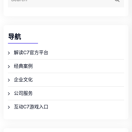
导航
解读C7官方平台
经典案例
企业文化
公司服务
互动C7游戏入口