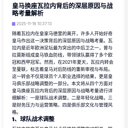
皇马换座瓦拉内背后的深层原因与战
略考量解析
2025-11-18 10:37:13
随着瓦拉内在皇家马德里的离开，许多人开始好奇
皇马作出这一决策背后的深层原因与战略考量。瓦
拉内是近年欧洲足坛最为突出的中后卫之一，曾与
拉莫斯组成皇马铁血防线，带领球队赢得了多个欧
冠和西甲冠军。然而，在2021年夏天，瓦拉内转会
至曼联，标志着皇马对后防线的重新审视与布局。
这一转会不仅是球员个人职业选择的结果，更是皇
马俱乐部战略调整的一部分。本文将从四个方面对
皇马换座瓦拉内背后的深层原因与战略考量进行详
细解析：一是球队战术调整，二是年轻化战略，三
是财务压力与运营策略，四是俱乐部文化与管理风
格。
1、球队战术调整