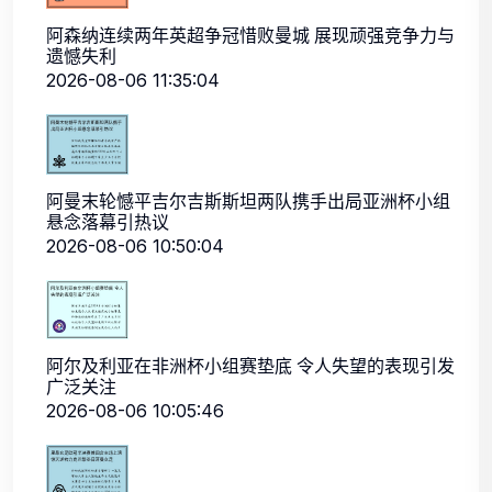
阿森纳连续两年英超争冠惜败曼城 展现顽强竞争力与
遗憾失利
2026-08-06 11:35:04
阿曼末轮憾平吉尔吉斯斯坦两队携手出局亚洲杯小组
悬念落幕引热议
2026-08-06 10:50:04
阿尔及利亚在非洲杯小组赛垫底 令人失望的表现引发
广泛关注
2026-08-06 10:05:46