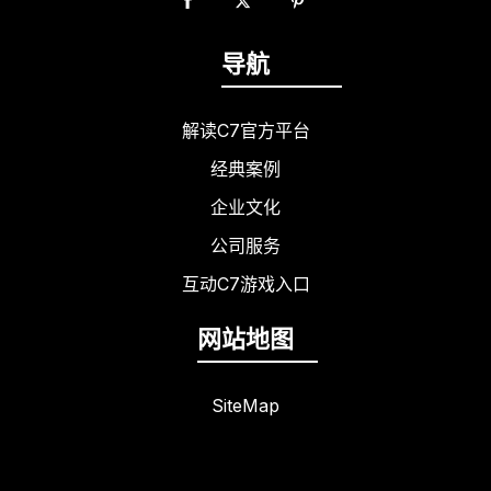
导航
解读C7官方平台
经典案例
企业文化
公司服务
互动C7游戏入口
网站地图
SiteMap