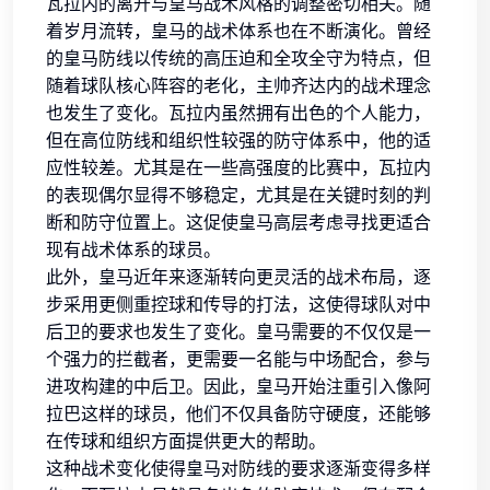
瓦拉内的离开与皇马战术风格的调整密切相关。随
着岁月流转，皇马的战术体系也在不断演化。曾经
的皇马防线以传统的高压迫和全攻全守为特点，但
随着球队核心阵容的老化，主帅齐达内的战术理念
也发生了变化。瓦拉内虽然拥有出色的个人能力，
但在高位防线和组织性较强的防守体系中，他的适
应性较差。尤其是在一些高强度的比赛中，瓦拉内
的表现偶尔显得不够稳定，尤其是在关键时刻的判
断和防守位置上。这促使皇马高层考虑寻找更适合
现有战术体系的球员。
此外，皇马近年来逐渐转向更灵活的战术布局，逐
步采用更侧重控球和传导的打法，这使得球队对中
后卫的要求也发生了变化。皇马需要的不仅仅是一
个强力的拦截者，更需要一名能与中场配合，参与
进攻构建的中后卫。因此，皇马开始注重引入像阿
拉巴这样的球员，他们不仅具备防守硬度，还能够
在传球和组织方面提供更大的帮助。
这种战术变化使得皇马对防线的要求逐渐变得多样