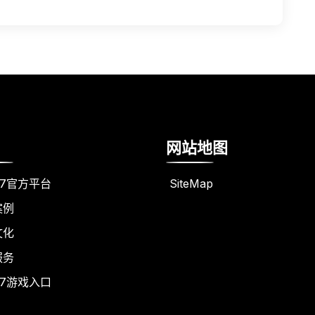
网站地图
7官方平台
SiteMap
案例
文化
服务
7游戏入口