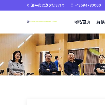
漳平市赔潮之塔371号
+13594780006
网站首页
解读