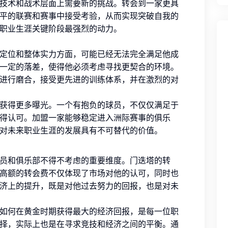
技术和战术层面上需要新的挑战。转会到一家更具
平的联赛和赛事中接受考验，从而实现突破自我的
职业生涯关键阶段最强烈的动力。
定位和整体实力方面，可能已经无法完全满足他成
一定的落差，使得他必须考虑寻找更契合的环境。
进行磨合，接受更先进的训练体系，并在激烈的对
获得更多曝光。一个有抱负的球员，不仅仅满足于
得认可。加盟一家能够稳定进入洲际赛事的俱乐
对未来职业生涯的发展具有不可替代的价值。
员和俱乐部不得不考虑的重要维度。门迭塔的转
高额的转会费不仅体现了市场对他的认可，同时也
济上的提升，既是对他过去努力的回报，也是对未
如何在黄金时期获得最大的经济回报，是每一位职
择，实际上也是在寻求竞技和经济之间的平衡。通