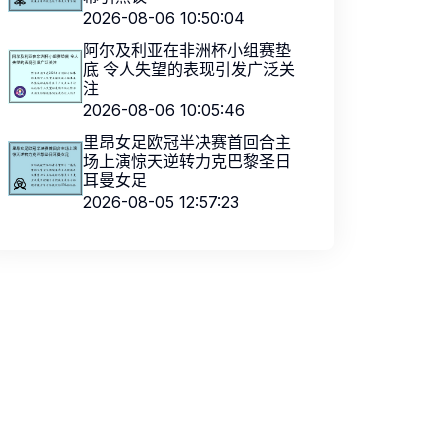
2026-08-06 10:50:04
阿尔及利亚在非洲杯小组赛垫
底 令人失望的表现引发广泛关
注
2026-08-06 10:05:46
里昂女足欧冠半决赛首回合主
场上演惊天逆转力克巴黎圣日
耳曼女足
2026-08-05 12:57:23