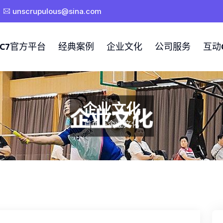
unscrupulous@sina.com
C7官方平台
经典案例
企业文化
公司服务
互动
企业文化
首页
-
企业文化