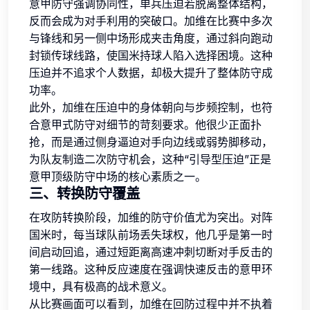
意甲防守强调协同性，单兵压迫若脱离整体结构，
反而会成为对手利用的突破口。加维在比赛中多次
与锋线和另一侧中场形成夹击角度，通过斜向跑动
封锁传球线路，使国米持球人陷入选择困境。这种
压迫并不追求个人数据，却极大提升了整体防守成
功率。
此外，加维在压迫中的身体朝向与步频控制，也符
合意甲式防守对细节的苛刻要求。他很少正面扑
抢，而是通过侧身逼迫对手向边线或弱势脚移动，
为队友制造二次防守机会，这种“引导型压迫”正是
意甲顶级防守中场的核心素质之一。
三、转换防守覆盖
在攻防转换阶段，加维的防守价值尤为突出。对阵
国米时，每当球队前场丢失球权，他几乎是第一时
间启动回追，通过短距离高速冲刺切断对手反击的
第一线路。这种反应速度在强调快速反击的意甲环
境中，具有极高的战术意义。
从比赛画面可以看到，加维在回防过程中并不执着