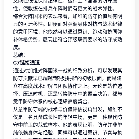
又能在低位保持纪律性，这种上下兼容的防守属
性，使教练在排兵布阵时拥有更大的战术弹性。
综合对阵国米的表现来看，加维的防守价值具有明
显的可迁移性。即便面对强调身体对抗与战术纪律
的意甲环境，他依然可以通过意识、跑动和协同弥
补体格劣势，展现出符合顶级联赛要求的防守成熟
度。
总结：
C7链接通道
通过对加维对阵国米一战的细致分析，可以发现其
防守贡献早已超越“积极拼抢”的初级层面，而是建
立在高度战术理解与团队协作之上。无论是站位选
择、压迫时机，还是转换防守中的覆盖决策，都与
意甲防守体系的核心逻辑高度契合。
从意甲防守端的战术与价值评估视角出发，加维不
仅是一名具备成长性的年轻中场，更是一种现代防
守中前卫的范式样本。他的表现证明，防守并非单
纯依赖身体与经验，同样可以通过意识、节奏与执