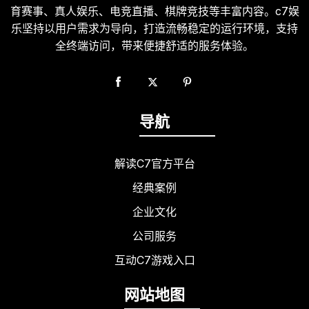
育赛事、真人娱乐、电竞直播、棋牌竞技等丰富内容。c7娱
乐坚持以用户需求为导向，打造流畅稳定的运行环境，支持
全终端访问，带来便捷舒适的服务体验。
导航
解读C7官方平台
经典案例
企业文化
公司服务
互动C7游戏入口
网站地图