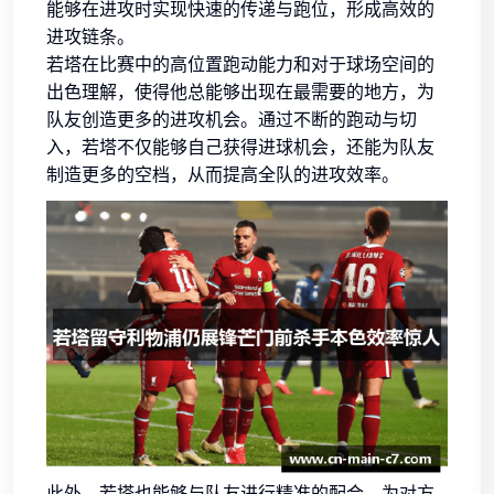
能够在进攻时实现快速的传递与跑位，形成高效的
进攻链条。
若塔在比赛中的高位置跑动能力和对于球场空间的
出色理解，使得他总能够出现在最需要的地方，为
队友创造更多的进攻机会。通过不断的跑动与切
入，若塔不仅能够自己获得进球机会，还能为队友
制造更多的空档，从而提高全队的进攻效率。
此外，若塔也能够与队友进行精准的配合，为对方