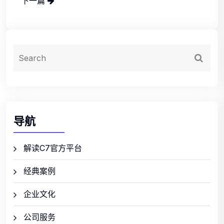
下一篇
导航
解读C7官方平台
经典案例
企业文化
公司服务