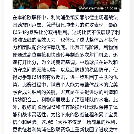
在本轮欧联杯中，利物浦坐镇安菲尔德主场迎战法
国劲旅图卢兹，凭借极具冲击力的进攻表现，最终
以5-1的悬殊比分取得胜利。这场比赛不仅展现了利
物浦锋线的高效火力，也体现了球队整体战术执行
力和团队配合的深厚功底。比赛开局阶段，利物浦
便通过高位逼抢和快速传导制造多次射门机会，迅
速打开比分，为全场奠定基调。中场球员在进攻和
防守之间的无缝切换，以及后防线的稳固防守，使
得对手难以组织有效反击，进一步巩固了主队的优
势。比赛过程中，球员个人能力与整体战术的完美
融合成为胜利的关键，尤其是在关键进球的制造和
精妙配合上，利物浦展现出了顶级球队的水准。此
外，教练的临场调整和阵容轮换也让球队保持了体
能和战术灵活性，为接下来的欧战征程积累了宝贵
信心和经验。这场5-1大胜不仅是一场简单的胜利，
更象征着利物浦在欧联赛场上重新找回了进攻激情