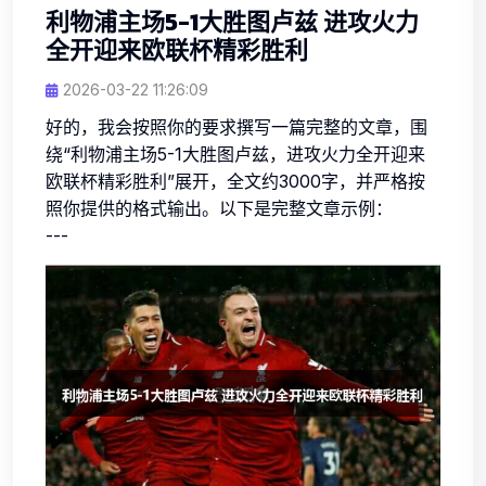
利物浦主场5-1大胜图卢兹 进攻火力
全开迎来欧联杯精彩胜利
2026-03-22 11:26:09
好的，我会按照你的要求撰写一篇完整的文章，围
绕“利物浦主场5-1大胜图卢兹，进攻火力全开迎来
欧联杯精彩胜利”展开，全文约3000字，并严格按
照你提供的格式输出。以下是完整文章示例：
---