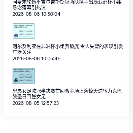
阿曼末轮憾平吉尔吉斯斯坦两队携手出局亚洲杯小组
悬念落幕引热议
2026-08-06 10:50:04
阿尔及利亚在非洲杯小组赛垫底 令人失望的表现引发
广泛关注
2026-08-06 10:05:46
里昂女足欧冠半决赛首回合主场上演惊天逆转力克巴
黎圣日耳曼女足
2026-08-05 12:57:23