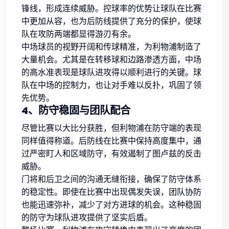
锋线，形成连续威胁。控球率的优势让球队在比赛
中更加从容，也为后防线提供了充分的保护，使球
队在攻防两端都显得游刃有余。
中场球员的视野开阔和传球精准，为利物浦制造了
大量机会。尤其是在转移球和边路渗透方面，中场
的高水准表现是球队进攻得以顺利进行的关键。球
队在中场的控制力，也让对手难以反扑，巩固了领
先优势。
4、防守稳固与团队配合
尽管比赛以大比分获胜，但利物浦在防守端的表现
同样值得称道。后防线在比赛中保持高度集中，通
过严密盯人和区域防守，有效遏制了图卢兹的反击
威胁。
门将和后卫之间的沟通无缝衔接，确保了防守体系
的稳定性。即使在比赛中出现偶发失误，团队协防
也能迅速弥补，减少了对方进球的机会。这种稳固
的防守为球队进攻提供了坚实后盾。