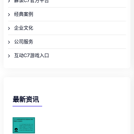
解读C7官方平台
经典案例
企业文化
公司服务
互动C7游戏入口
最新资讯