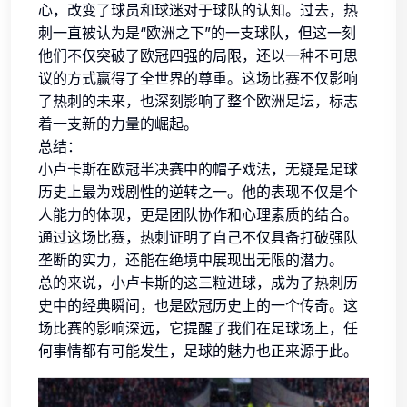
心，改变了球员和球迷对于球队的认知。过去，热
刺一直被认为是“欧洲之下”的一支球队，但这一刻
他们不仅突破了欧冠四强的局限，还以一种不可思
议的方式赢得了全世界的尊重。这场比赛不仅影响
了热刺的未来，也深刻影响了整个欧洲足坛，标志
着一支新的力量的崛起。
总结：
小卢卡斯在欧冠半决赛中的帽子戏法，无疑是足球
历史上最为戏剧性的逆转之一。他的表现不仅是个
人能力的体现，更是团队协作和心理素质的结合。
通过这场比赛，热刺证明了自己不仅具备打破强队
垄断的实力，还能在绝境中展现出无限的潜力。
总的来说，小卢卡斯的这三粒进球，成为了热刺历
史中的经典瞬间，也是欧冠历史上的一个传奇。这
场比赛的影响深远，它提醒了我们在足球场上，任
何事情都有可能发生，足球的魅力也正来源于此。