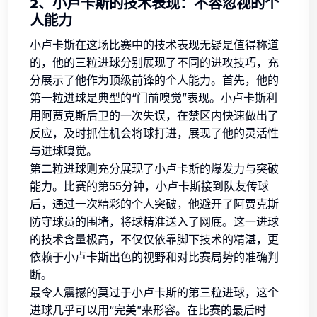
2、小卢卡斯的技术表现：不容忽视的个
人能力
小卢卡斯在这场比赛中的技术表现无疑是值得称道
的，他的三粒进球分别展现了不同的进攻技巧，充
分展示了他作为顶级前锋的个人能力。首先，他的
第一粒进球是典型的“门前嗅觉”表现。小卢卡斯利
用阿贾克斯后卫的一次失误，在禁区内快速做出了
反应，及时抓住机会将球打进，展现了他的灵活性
与进球嗅觉。
第二粒进球则充分展现了小卢卡斯的爆发力与突破
能力。比赛的第55分钟，小卢卡斯接到队友传球
后，通过一次精彩的个人突破，他避开了阿贾克斯
防守球员的围堵，将球精准送入了网底。这一进球
的技术含量极高，不仅仅依靠脚下技术的精湛，更
依赖于小卢卡斯出色的视野和对比赛局势的准确判
断。
最令人震撼的莫过于小卢卡斯的第三粒进球，这个
进球几乎可以用“完美”来形容。在比赛的最后时