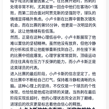
帽子戏法的重要因素之一。在比赛开始时，热刺的
处境非常不利，尤其是第一回合中他们在客场0-1落
败，而第二回合面对阿贾克斯的坚强防守，球队的
情绪显得格外焦虑。小卢卡斯在比赛中曾数次错失
机会，而在比赛的第55分钟，他更是一次明显的失
误，这让他情绪有些低落。
然而，正是在这种心理低谷中，小卢卡斯展现了他
难以置信的坚韧精神。虽然他没有放弃，但他冷静
的分析和反思让他能够重新找到自己，并在接下来
的比赛中彻底爆发。心理学家常常提到，顶级运动
员往往具有在压力下反弹的能力，而小卢卡斯正是
这类球员的代表。
进入比赛的最后阶段，小卢卡斯的信念坚定了，他
在比赛中不断给自己打气，保持着冷静和清晰的头
脑。这种心理上的坚持，不仅仅是一个球员的个性
体现，也恰恰是他成功逆转的关键。当热刺在最后
阶段实现反超时，他的心理状态完全达到了巅峰，
进球后的欢庆更是标志着他自信心的释放。