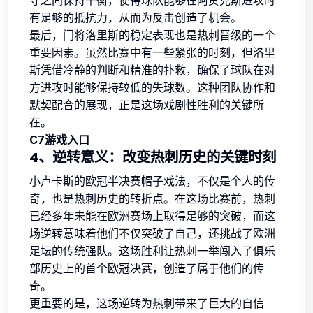
守之间保持平衡，使得球队能够在阿贾克斯进攻时
有足够的抵抗力，从而为反击创造了机会。
最后，门将洛里斯的稳定表现也是热刺晋级的一个
重要因素。虽然比赛中有一些紧张的时刻，但洛里
斯凭借冷静的判断和精准的扑救，确保了球队在对
方进攻时能够保持较低的失球数。这种团队协作和
默契配合的展现，正是这场戏剧性胜利的关键所
在。
C7游戏入口
4、逆转意义：改变热刺历史的关键时刻
小卢卡斯的欧冠半决赛帽子戏法，不仅是个人的传
奇，也是热刺历史的转折点。在这场比赛前，热刺
已经多年未能在欧洲赛场上取得足够的突破，而这
场逆转意味着他们不仅突破了自己，还挑战了欧洲
足坛的传统强队。这场胜利让热刺一举闯入了俱乐
部历史上的首个欧冠决赛，创造了属于他们的传
奇。
更重要的是，这场逆转为热刺带来了巨大的自信