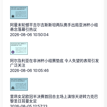
阿曼末轮憾平吉尔吉斯斯坦两队携手出局亚洲杯小组
悬念落幕引热议
2026-08-06 10:50:04
阿尔及利亚在非洲杯小组赛垫底 令人失望的表现引发
广泛关注
2026-08-06 10:05:46
里昂女足欧冠半决赛首回合主场上演惊天逆转力克巴
黎圣日耳曼女足
2026-08-05 12:57:23