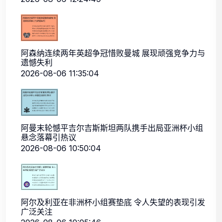
阿森纳连续两年英超争冠惜败曼城 展现顽强竞争力与
遗憾失利
2026-08-06 11:35:04
阿曼末轮憾平吉尔吉斯斯坦两队携手出局亚洲杯小组
悬念落幕引热议
2026-08-06 10:50:04
阿尔及利亚在非洲杯小组赛垫底 令人失望的表现引发
广泛关注