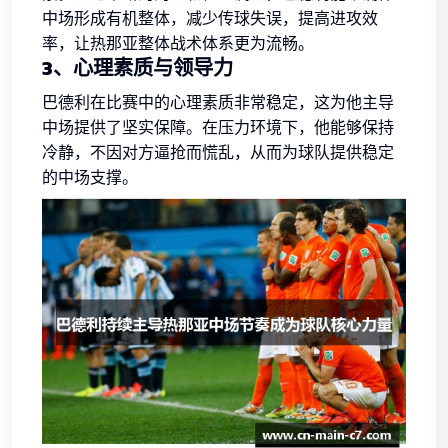
中场形成有机整体，减少传球失误，提高进攻效
率，让热那亚整体战术体系更为流畅。
3、心理素质与领导力
巴德利在比赛中的心理素质非常稳定，这为他主导
中场提供了坚实保障。在压力环境下，他能够保持
冷静，不因对方逼抢而慌乱，从而为球队提供稳定
的中场支撑。