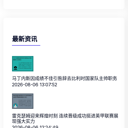
最新资讯
马丁内斯因成绩不佳引咎辞去比利时国家队主帅职务
2026-08-06 13:07:52
雷克瑟姆迎来辉煌时刻 连续晋级成功挺进英甲联赛展
现强大实力
2026-08-06 12:24:49